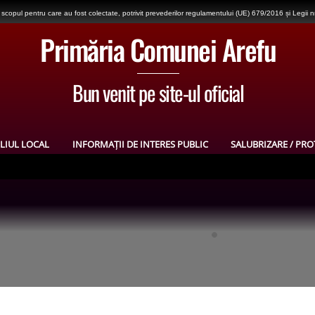
copul pentru care au fost colectate, potrivit prevederilor regulamentului (UE) 679/2016 și Legii 
Primăria Comunei Arefu
Bun venit pe site-ul oficial
LIUL LOCAL
INFORMAȚII DE INTERES PUBLIC
SALUBRIZARE / PRO
)
dial și în războiul de independență