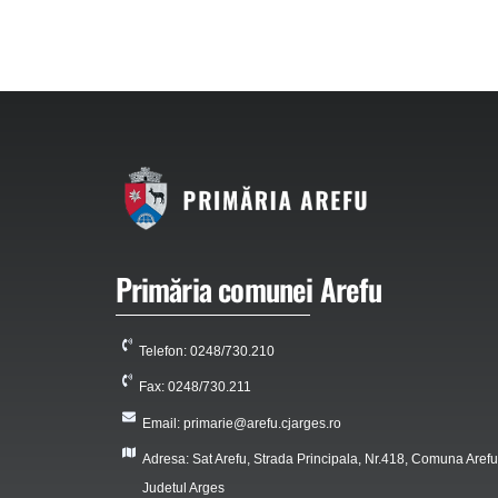
Primăria comunei Arefu
Telefon: 0248/730.210
Fax: 0248/730.211
Email: primarie@arefu.cjarges.ro
Adresa: Sat Arefu, Strada Principala, Nr.418, Comuna Arefu
Judetul Arges