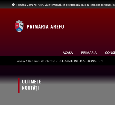
Skip
Primăria Comunei Arefu vă informează că prelucrează date cu caracter personal, în s
to
content
ACASA
PRIMĂRIA
CONSI
ACASA
/
Declaratii de interese
/
DECLARATIE INTERESE SBIRNAC ION
Casa Memoriala George Stephanescu
Cetatea Poenari
ULTIMELE
Barajul si Lacul Vidraru
NOUTĂȚI
Statuia lui Prometeu(Monumentul Electricitatii
Monumentul Eroilor căzuți în primul război mon