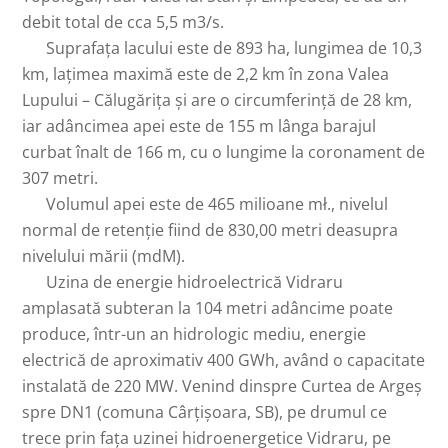
debit total de cca 5,5 m3/s.
Suprafața lacului este de 893 ha, lungimea de 10,3
km, lațimea maximă este de 2,2 km în zona Valea
Lupului – Călugărița și are o circumferință de 28 km,
iar adâncimea apei este de 155 m lânga barajul
curbat înalt de 166 m, cu o lungime la coronament de
307 metri.
Volumul apei este de 465 milioane mł., nivelul
normal de retenție fiind de 830,00 metri deasupra
nivelului mării (mdM).
Uzina de energie hidroelectrică Vidraru
amplasată subteran la 104 metri adâncime poate
produce, într-un an hidrologic mediu, energie
electrică de aproximativ 400 GWh, având o capacitate
instalată de 220 MW. Venind dinspre Curtea de Argeș
spre DN1 (comuna Cârțișoara, SB), pe drumul ce
trece prin fața uzinei hidroenergetice Vidraru, pe