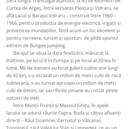
De-a lungul Transfăgărășanului, la 40 de kilometri de
Curtea de Argeș, între versanții Pleașa și Vidraru, se
află Lacul și Barajul Vidraru – construit între 1960 –
1966, pentru producția de energie electrică, irigații și
prevenirea inundațiilor, fiind acum un loc excelent și
pentru recreere, turism și sporturi, de pildă sportul
extrem de Bungee jumping.
Barajul se situa la data finalizării, măsurat la
înălțime, pe locul 8 în Europa și pe locul al 20-lea în
lume. Mii de oameni au forat galerii subterane lungi
de 42 km, s-a escavat un milion de metri cubi de rocă
subterană, s-au turnat aproape un milion de metri
cubi de beton, iar sacrificiile umane au costat peste
optzeci de vieți.
Între Munții Frunții și Masivul Ghițu, în apele
lacului se adună râurile Capra, Buda și câțiva afluenți
direcți – Râul Doamnei, Cernatul și Vâlsanul,
Topologul, râul Valea lui Stan și Limpedea, ce au un