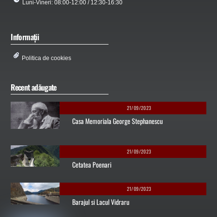
Luni-Vineri: 08:00-12:00 / 12:30-16:30
Informații
Politica de cookies
Recent adăugate
21/09/2023
Casa Memoriala George Stephanescu
21/09/2023
Cetatea Poenari
21/09/2023
Barajul si Lacul Vidraru