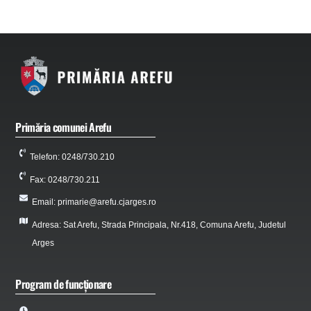
Primăria comunei Arefu
Telefon: 0248/730.210
Fax: 0248/730.211
Email: primarie@arefu.cjarges.ro
Adresa: Sat Arefu, Strada Principala, Nr.418, Comuna Arefu, Judetul
Arges
Program de funcționare