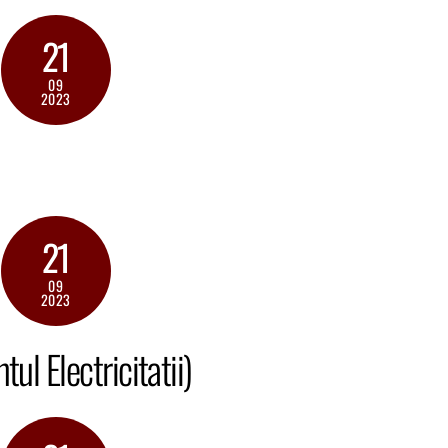
21
09
2023
21
09
2023
l Electricitatii)