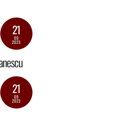
21
09
2023
anescu
21
09
2023