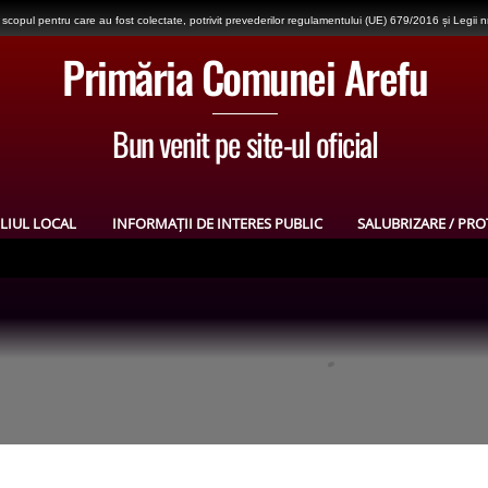
copul pentru care au fost colectate, potrivit prevederilor regulamentului (UE) 679/2016 și Legii 
Primăria Comunei Arefu
Bun venit pe site-ul oficial
LIUL LOCAL
INFORMAȚII DE INTERES PUBLIC
SALUBRIZARE / PRO
)
dial și în războiul de independență