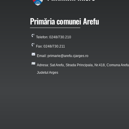
Primăria comunei Arefu
Telefon: 0248/730.210
Fax: 0248/730.211
Email: primarie@arefu.cjarges.ro
Adresa: Sat Arefu, Strada Principala, Nr.418, Comuna Arefu
Judetul Arges