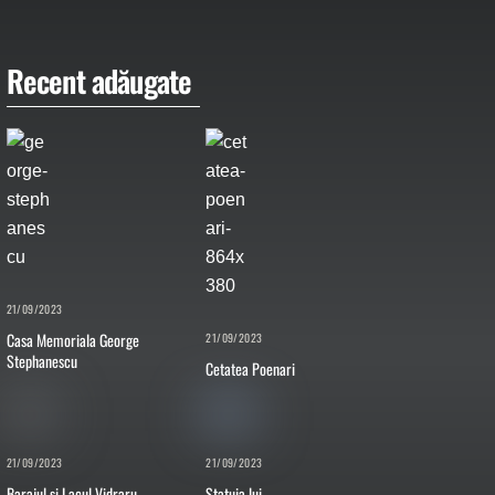
Recent adăugate
21/09/2023
Casa Memoriala George
21/09/2023
Stephanescu
Cetatea Poenari
21/09/2023
21/09/2023
Barajul si Lacul Vidraru
Statuia lui