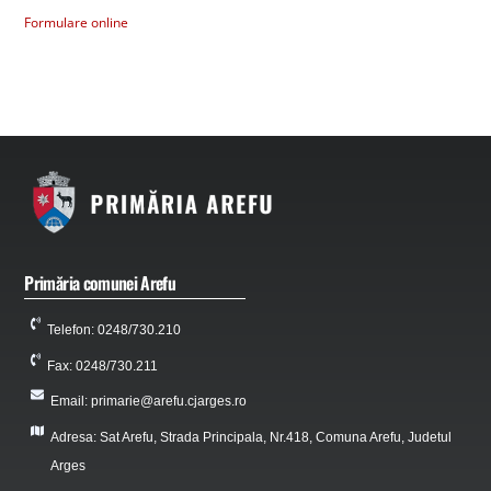
Formulare online
Primăria comunei Arefu
Telefon: 0248/730.210
Fax: 0248/730.211
Email: primarie@arefu.cjarges.ro
Adresa: Sat Arefu, Strada Principala, Nr.418, Comuna Arefu, Judetul
Arges