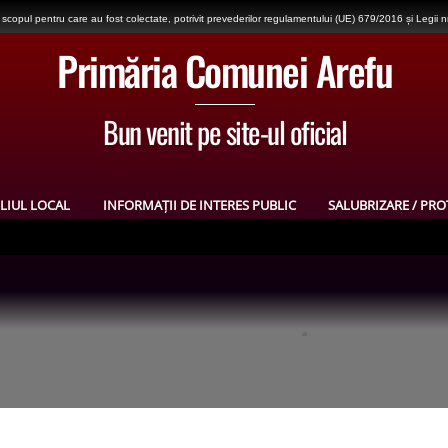
copul pentru care au fost colectate, potrivit prevederilor regulamentului (UE) 679/2016 și Legii 
Primăria Comunei Arefu
Bun venit pe site-ul oficial
LIUL LOCAL
INFORMAȚII DE INTERES PUBLIC
SALUBRIZARE / PRO
)
dial și în războiul de independență