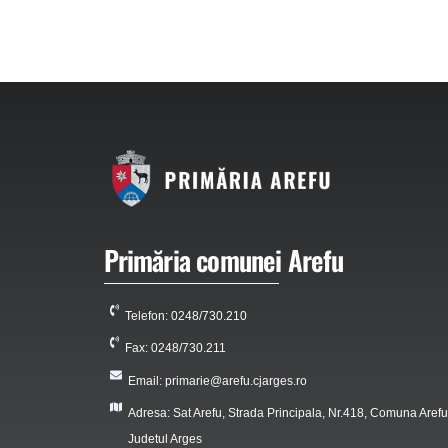
Primăria comunei Arefu
Telefon: 0248/730.210
Fax: 0248/730.211
Email: primarie@arefu.cjarges.ro
Adresa: Sat Arefu, Strada Principala, Nr.418, Comuna Arefu
Judetul Arges