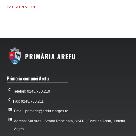
Formulare online
Primăria comunei Arefu
Telefon: 0248/730.210
Fax: 0248/730.211
Email: primarie@arefu.cjarges.ro
Adresa: Sat Arefu, Strada Principala, Nr.418, Comuna Arefu, Judetul
Arges