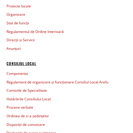
Proiecte locale
Organizare
Stat de funcții
Regulamentul de Ordine Interioară
Direcții și Servicii
Anunțuri
CONSILIUL LOCAL
Componența
Regulament de organizare și funcționare Consiliul Local Arefu
Comisiile de Specialitate
Hotărârile Consiliului Local
Procese verbale
Ordinea de zi a ședințelor
Dispoziții de convocare
Declarații de avere și interese