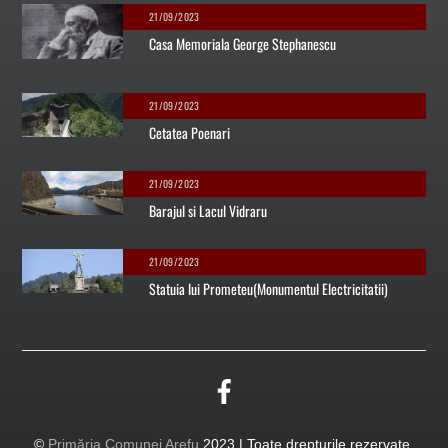
21/09/2023
Casa Memoriala George Stephanescu
21/09/2023
Cetatea Poenari
21/09/2023
Barajul si Lacul Vidraru
21/09/2023
Statuia lui Prometeu(Monumentul Electricitatii)
©
Primăria Comunei Arefu
2023 | Toate drepturile rezervate.