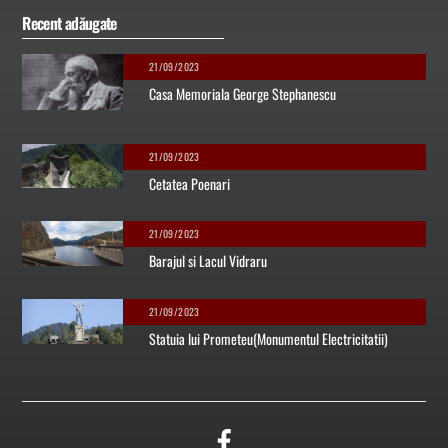
Recent adăugate
21/09/2023
Casa Memoriala George Stephanescu
21/09/2023
Cetatea Poenari
21/09/2023
Barajul si Lacul Vidraru
21/09/2023
Statuia lui Prometeu(Monumentul Electricitatii)