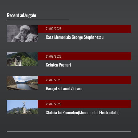
Recent adăugate
21/09/2023
Casa Memoriala George Stephanescu
21/09/2023
Cetatea Poenari
21/09/2023
Barajul si Lacul Vidraru
21/09/2023
Statuia lui Prometeu(Monumentul Electricitatii)