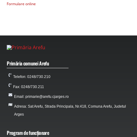
Formulare online
Primăria comunei Arefu
Telefon: 0248/730.210
Fax: 0248/730.211
Email: primarie@arefu.cjarges.ro
Adresa: Sat Arefu, Strada Principala, Nr.418, Comuna Arefu, Judetul
Arges
Program de funcționare