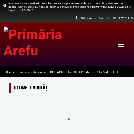
Skip
Primăria Comunei Arefu vă informează că prelucrează date cu caracter personal, în
scopul pentru care au fost colectate, potrivit prevederilor regulamentului (UE) 679/2016 și
to
Legii nr. 190/2018.
content
Telefonul cetăţeanului: 0248 730.210
Men
ACASA
/
Declaratii de avere
/
DECLARATIE AVERE BOSTAN FLORIAN VALENTIN
ULTIMELE NOUTĂȚI
Casa Memoriala George Stephanescu
Cetatea Poenari
Barajul si Lacul Vidraru
Statuia lui Prometeu(Monumentul Electricitatii)
Monumentul Eroilor căzuți în primul război mondial și în războiul