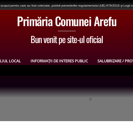
copul pentru care au fost colectate, potrivit prevederilor regulamentului (UE) 679/2016 și Legii 
Primăria Comunei Arefu
Bun venit pe site-ul oficial
LIUL LOCAL
INFORMAȚII DE INTERES PUBLIC
SALUBRIZARE / PRO
)
dial și în războiul de independență