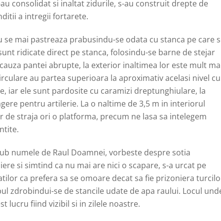
-au consolidat si inaltat zidurile, s-au construit drepte de
itii a intregii fortarete.
u se mai pastreaza prabusindu-se odata cu stanca pe care 
 sunt ridicate direct pe stanca, folosindu-se barne de stejar
n cauza pantei abrupte, la exterior inaltimea lor este mult ma
irculare au partea superioara la aproximativ acelasi nivel cu
are, iar ele sunt pardosite cu caramizi dreptunghiulare, la
agere pentru artilerie. La o naltime de 3,5 m in interiorul
r de straja ori o platforma, precum ne lasa sa intelegem
ntite.
sub numele de Raul Doamnei, vorbeste despre sotia
iere si simtind ca nu mai are nici o scapare, s-a urcat pe
atilor ca prefera sa se omoare decat sa fie prizoniera turcilo
pul zdrobindui-se de stancile udate de apa raului. Locul und
lucru fiind vizibil si in zilele noastre.