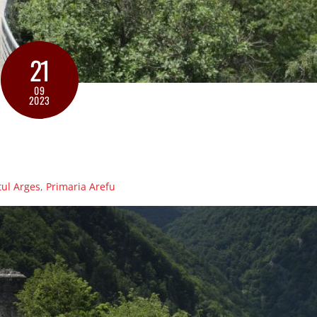
21
09
2023
tul Arges
,
Primaria Arefu