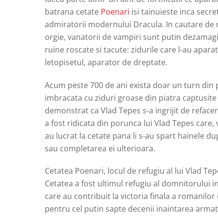
batrana cetate
Poenari
isi tainuieste inca secr
admiratorii modernului Dracula. In cautare de m
orgie, vanatorii de vampiri sunt putin dezamagi
ruine roscate si tacute: zidurile care l-au apa
letopisetul, aparator de dreptate.
Acum peste 700 de ani exista doar un turn din piat
imbracata cu ziduri groase din piatra captusite 
demonstrat ca Vlad Tepes s-a ingrijit de refacer
a fost ridicata din porunca lui Vlad Tepes care, 
au lucrat la cetate pana li s-au spart hainele d
sau completarea ei ulterioara.
Cetatea Poenari, locul de refugiu al lui Vlad Te
Cetatea a fost ultimul refugiu al domnitorului ina
care au contribuit la victoria finala a romanilor 
pentru cel putin sapte decenii inaintarea arma