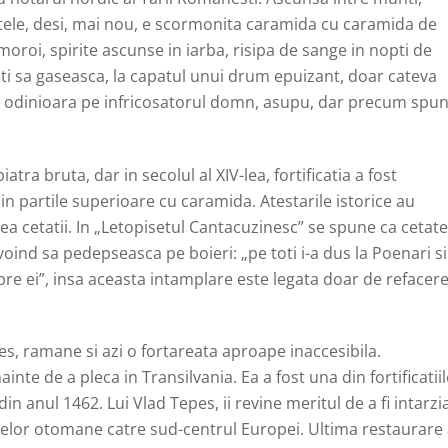
etele, desi, mai nou, e scormonita caramida cu caramida de
oroi, spirite ascunse in iarba, risipa de sange in nopti de
ti sa gaseasca, la capatul unui drum epuizant, doar cateva
rat odinioara pe infricosatorul domn, asupu, dar precum spu
ra bruta, dar in secolul al XIV-lea, fortificatia a fost
in partile superioare cu caramida. Atestarile istorice au
ea cetatii. In „Letopisetul Cantacuzinesc” se spune ca cetat
voind sa pedepseasca pe boieri: „pe toti i-a dus la Poenari si
upre ei”, insa aceasta intamplare este legata doar de refacer
pes, ramane si azi o fortareata aproape inaccesibila.
inte de a pleca in Transilvania. Ea a fost una din fortificatiil
din anul 1462. Lui Vlad Tepes, ii revine meritul de a fi intarzi
telor otomane catre sud-centrul Europei. Ultima restaurare