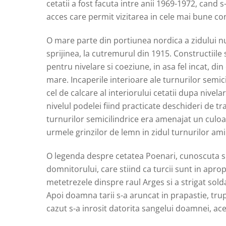
cetatii a fost facuta intre anii 1969-1972, cand s
acces care permit vizitarea in cele mai bune cond
O mare parte din portiunea nordica a zidului n
sprijinea, la cutremurul din 1915. Constructiile
pentru nivelare si coeziune, in asa fel incat, di
mare. Incaperile interioare ale turnurilor semic
cel de calcare al interiorului cetatii dupa nivel
nivelul podelei fiind practicate deschideri de tr
turnurilor semicilindrice era amenajat un culoa
urmele grinzilor de lemn in zidul turnurilor ami
O legenda despre cetatea Poenari, cunoscuta 
domnitorului, care stiind ca turcii sunt in aprop
metetrezele dinspre raul Arges si a strigat sold
Apoi doamna tarii s-a aruncat in prapastie, tru
cazut s-a inrosit datorita sangelui doamnei, acest 