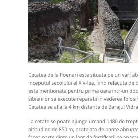
Cetatea de la Poenari este situata pe un varf ab
inceputul secolului al XIV-lea, fiind refacuta de
este mentionata pentru prima oara intr-un docu
sibienilor sa execute reparatii in vederea folosir
Cetatea se afla la 4 km distanta de Barajul Vidra
La cetate se poate ajunge urcand 1480 de trepte
altitudine de 850 m, protejata de pante abrupte, 
facea parte dintr-un lant de fortificatii ce apa