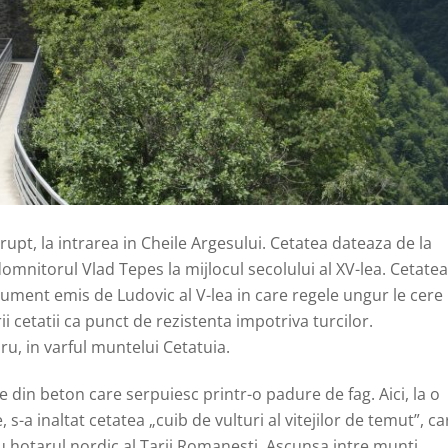
rupt, la intrarea in Cheile Argesului. Cetatea dateaza de la
 domnitorul Vlad Tepes la mijlocul secolului al XV-lea. Cetatea
ment emis de Ludovic al V-lea in care regele ungur le cere
ii cetatii ca punct de rezistenta impotriva turcilor.
ru, in varful muntelui Cetatuia.
 din beton care serpuiesc printr-o padure de fag. Aici, la o
s-a inaltat cetatea „cuib de vulturi al vitejilor de temut”, ca
rau hotarul nordic al Tarii Romanesti. Ascunsa intre munti,